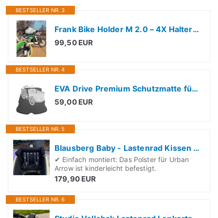
BESTSELLER NR. 3
Frank Bike Holder M 2.0 – 4X Halterung für Kinderfahrrad & Laufrad am Lastenrad | kompatibel mit Urban Arrow, Cube, Riese & Müller u.v.m. | robust, leicht & sicherer Transport außen an Transportbox
99,50 EUR
BESTSELLER NR. 4
EVA Drive Premium Schutzmatte für Babboe Curve | Lastenrad Fußmatten Teppiche | Lastenrad Zubehör | mit Einfassung | Farbe Schwarz
59,00 EUR
BESTSELLER NR. 5
Blausberg Baby - Lastenrad Kissen für Urban Arrow Family & Family Next Sitzkissen, Zubehör, Kinderkissen, Wetterfestes Sitzpolsten (Schwarz)
✔ Einfach montiert: Das Polster für Urban
Arrow ist kinderleicht befestigt.
179,90 EUR
BESTSELLER NR. 6