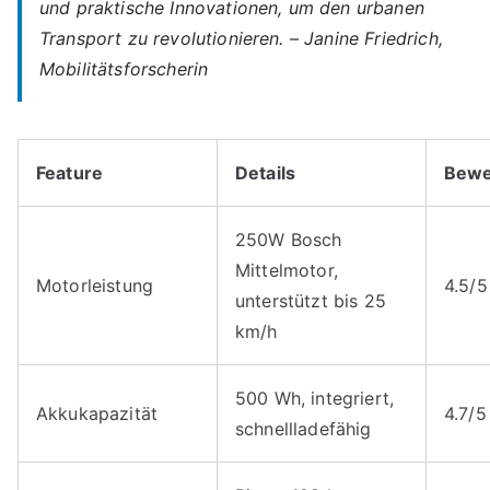
und praktische Innovationen, um den urbanen
Transport zu revolutionieren. – Janine Friedrich,
Mobilitätsforscherin
Feature
Details
Bewe
250W Bosch
Mittelmotor,
Motorleistung
4.5/5
unterstützt bis 25
km/h
500 Wh, integriert,
Akkukapazität
4.7/5
schnellladefähig