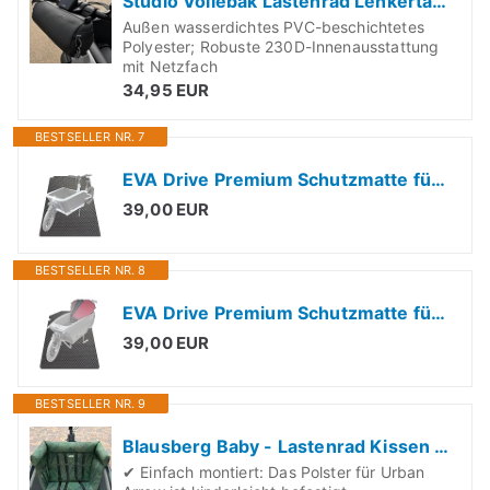
Studio Vollebak Lastenrad Lenkertasche
Außen wasserdichtes PVC-beschichtetes
Polyester; Robuste 230D-Innenausstattung
mit Netzfach
34,95 EUR
BESTSELLER NR. 7
EVA Drive Premium Schutzmatte für Cube Cargo | Lastenrad Fußmatten Teppiche | Lastenrad Zubehör | ohne Einfassung | Farbe Schwarz
39,00 EUR
BESTSELLER NR. 8
EVA Drive Premium Schutzmatte für Urban Arrow | Passgenaue Lastenrad Fußmatte | Rutschfester Bodenmatte Teppich | Lastenrad Zubehör | Pflegeleicht & Umweltfreundlich | ohne Einfassung | Schwarz
39,00 EUR
BESTSELLER NR. 9
Blausberg Baby - Lastenrad Kissen für Urban Arrow Family & Family Next Sitzkissen, Zubehör, Kinderkissen, Wetterfestes Sitzpolsten (Dunkel Grün Blätter)
✔ Einfach montiert: Das Polster für Urban