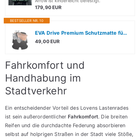
Arrow ist kinderleicht befestigt.
179,90 EUR
BESTSELLER NR. 10
EVA Drive Premium Schutzmatte für Babboe Carve | Passgenaue Lastenrad Fußmatte | Rutschfester Bodenmatte Teppich | Lastenrad Zubehör | Pflegeleicht & Umweltfreundlich | ohne Einfassung | Schwarz
49,00 EUR
Fahrkomfort und
Handhabung im
Stadtverkehr
Ein entscheidender Vorteil des Lovens Lastenrades
ist sein außerordentlicher
Fahrkomfort
. Die breiten
Reifen und die durchdachte Federung absorbieren
selbst auf holprigen Straßen in der Stadt viele Stöße,