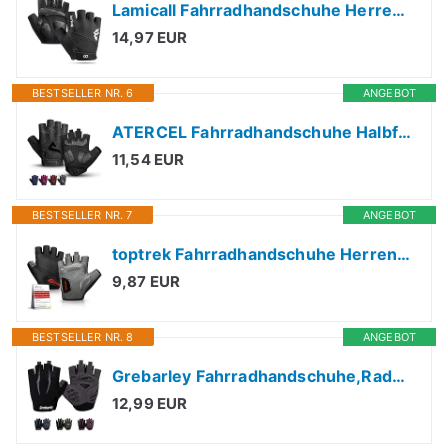
Lamicall Fahrradhandschuhe Herren & Damen, Fitness Handschuhe - [Stoßdämpfend & Atmungsaktiv] Halbfinger MTB Handschuhe Herren Sommer, Weich & Leicht Sporthandschuhe für Radfahren, Trekking, Motorrad
14,97 EUR
BESTSELLER NR. 6
ANGEBOT
ATERCEL Fahrradhandschuhe Halbfinger für Herren Damen - Radsporthandschuhe
11,54 EUR
BESTSELLER NR. 7
ANGEBOT
toptrek Fahrradhandschuhe Herren Damen mit 6mm Dämpfungspolster (L)
9,87 EUR
BESTSELLER NR. 8
ANGEBOT
Grebarley Fahrradhandschuhe,Radsporthandschuhe rutschfeste und Stoßdämpfende Mountainbike Handschuhe mit geeiget Unisex Herren Damen (Schwarz, M)
12,99 EUR